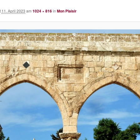
t
11. April 2023
am
1024 × 816
in
Mon Plaisir