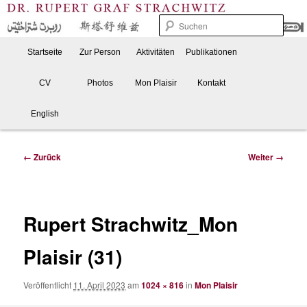
Zum
Forschung, Beratung und Praxis
Inhalt
Such
wechseln
Hauptmenü
Startseite
Zur Person
Aktivitäten
Publikationen
Dr. Rupert Graf Strachwitz
CV
Photos
Mon Plaisir
Kontakt
English
Bilder-
← Zurück
Weiter →
Navigation
Rupert Strachwitz_Mon
Plaisir (31)
Veröffentlicht
11. April 2023
am
1024 × 816
in
Mon Plaisir