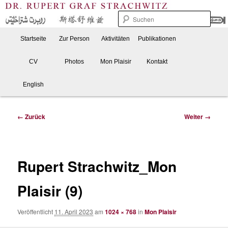
Zum
Forschung, Beratung und Praxis
Inhalt
Such
wechseln
Hauptmenü
Startseite
Zur Person
Aktivitäten
Publikationen
Dr. Rupert Graf Strachwitz
CV
Photos
Mon Plaisir
Kontakt
English
Bilder-
← Zurück
Weiter →
Navigation
Rupert Strachwitz_Mon
Plaisir (9)
Veröffentlicht
11. April 2023
am
1024 × 768
in
Mon Plaisir